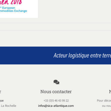
r
Nous contacter
que
+33 (0)5 46 43 99 22
Pour décou
 La Rochelle
infos@sica-atlantique.com
ou nou