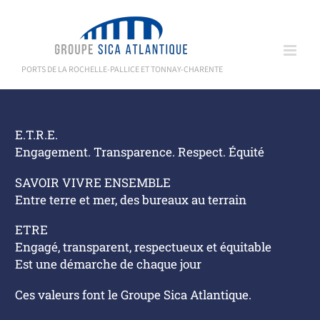
Passer
au
contenu
PORTS DE LA ROCHELLE-PALLICE ET TONNAY-CHARENTE
E.T.R.E.
Engagement. Transparence. Respect. Équité
SAVOIR VIVRE ENSEMBLE
Entre terre et mer, des bureaux au terrain
ETRE
Engagé, transparent, respectueux et équitable
Est une démarche de chaque jour
Ces valeurs font le Groupe Sica Atlantique.