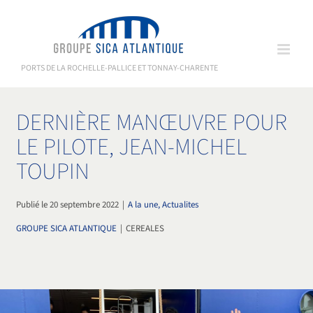
Passer
au
contenu
PORTS DE LA ROCHELLE-PALLICE ET TONNAY-CHARENTE
DERNIÈRE MANŒUVRE POUR
LE PILOTE, JEAN-MICHEL
TOUPIN
Publié le 20 septembre 2022
|
A la une, Actualites
GROUPE SICA ATLANTIQUE
|
CEREALES