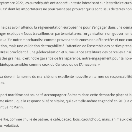
septembre 2022, les eurodéputés ont adopté un texte interdisant sur le territoire eur
ts* dont les importateurs ne pourraient pas prouver qu’ils sont issus de terres non
 ne pas avoir attendu la réglementation européenne pour s’engager dans une déma
nger explique « Nous travaillons en partenariat avec l’organisation non gouverne
 qualifie notre marchandise comme provenant de zones non déforestées et non conve
ation, mais une validation de traçabilité à l’attention de l’ensemble des parties prena
résil procèdent à une géolocalisation et surveillance satellitaire des parcelles ainsi 
 des graines. C’est notre garantie de transparence, notre engagement pour la non-d
 biotopes sensibles comme ceux du Cerrado ou de l’Amazonie. »
va devenir la norme du marché, une excellente nouvelle en termes de responsabilité
es.
d port maritime ont souhaité accompagner Solteam dans cette démarche plaçant la 
e niveau que la responsabilité sanitaire, qui avait elle-même engendré en 2019 la 
t Saint Marin.
 partie, comme l’huile de palme, le café, cacao, bois, caoutchouc, maïs, animaux d’é
, volailles).