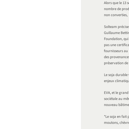
Alors que le 13 
nombre de produi
non converties,
Solteam précise
Guillaume Betti
Foundation, qui
pas une certific
fournisseurs au B
des provenances
préservation de
Le soja durable 
enjeux climatiqu
EVA, et le gran
sociétale au mêm
nouveau bâtimen
*Le soja en fait
moutons, chèvres