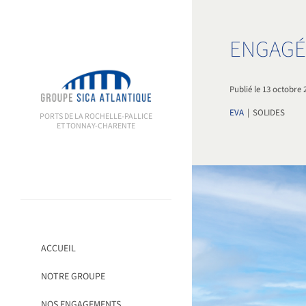
Passer
au
contenu
ENGAGÉ
Publié le 13 octobre 
EVA
|
SOLIDES
PORTS DE LA ROCHELLE-PALLICE
ET TONNAY-CHARENTE
ACCUEIL
NOTRE GROUPE
NOS ENGAGEMENTS