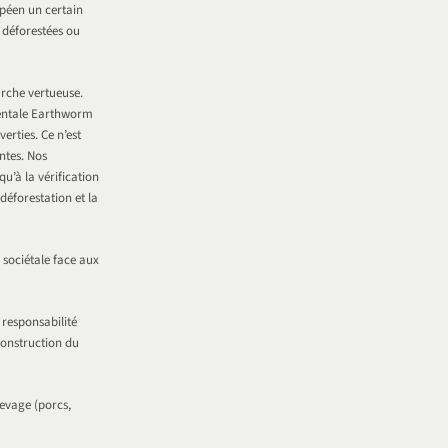
opéen un certain
 déforestées ou
rche vertueuse.
mentale Earthworm
rties. Ce n’est
ntes. Nos
qu’à la vérification
éforestation et la
 sociétale face aux
responsabilité
construction du
levage (porcs,