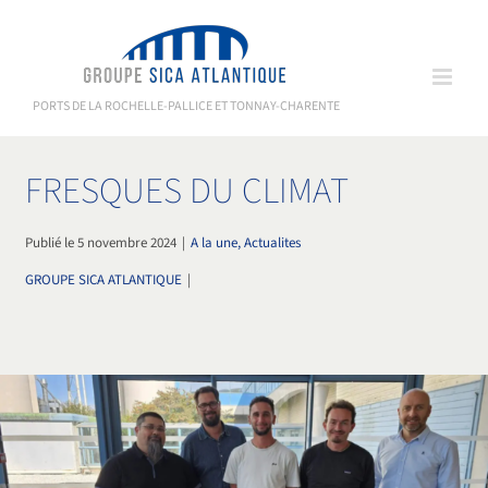
Passer
au
contenu
PORTS DE LA ROCHELLE-PALLICE ET TONNAY-CHARENTE
FRESQUES DU CLIMAT
Publié le 5 novembre 2024
|
A la une, Actualites
GROUPE SICA ATLANTIQUE
|