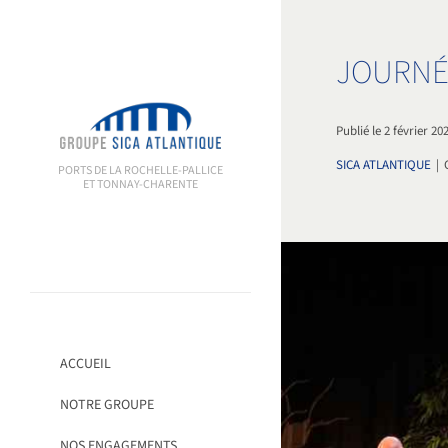
Passer
au
contenu
JOURNÉE
Publié le 2 février 20
SICA ATLANTIQUE
|
PORTS DE LA ROCHELLE-PALLICE
ET TONNAY-CHARENTE
ACCUEIL
NOTRE GROUPE
NOS ENGAGEMENTS