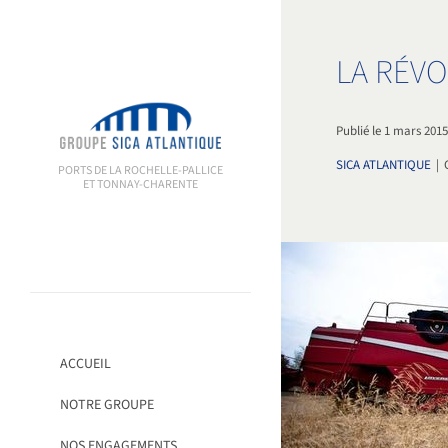
Passer
au
contenu
LA RÉVO
Publié le 1 mars 201
SICA ATLANTIQUE
|
PORTS DE LA ROCHELLE-PALLICE
ET TONNAY-CHARENTE
ACCUEIL
NOTRE GROUPE
NOS ENGAGEMENTS