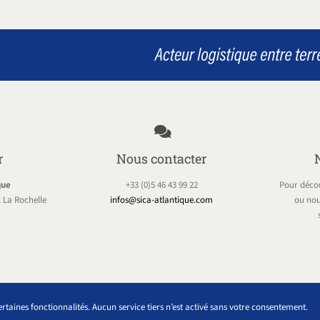
r
Nous contacter
que
+33 (0)5 46 43 99 22
Pour décou
 La Rochelle
infos@sica-atlantique.com
ou nou
MENTIONS LÉGALES
POLITIQUE DE CONFIDENTIALITÉ
r certaines fonctionnalités. Aucun service tiers n’est activé sans votre consentement.