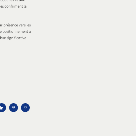
débouchés et une
mes confirment la
r présence vers les
 le positionnement à
sse significative