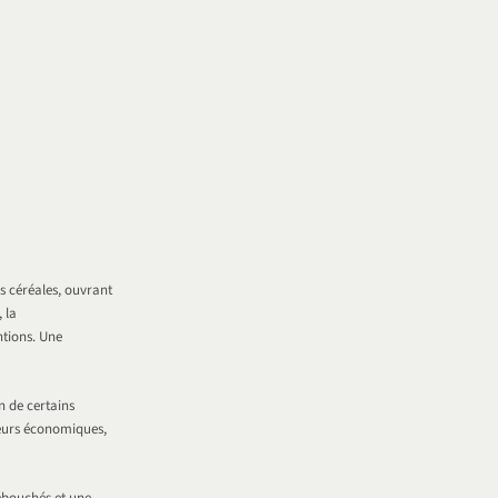
s céréales, ouvrant
 la
ntions. Une
n de certains
teurs économiques,