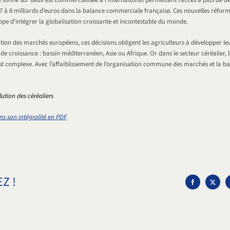
 tonne sur deux est commercialisée à l’international permettant l’accès à plus de 
7 à 8 milliards d’euros dans la balance commerciale française. Ces nouvelles réfor
ope d’intégrer la globalisation croissante et incontestable du monde.
tion des marchés européens, ces décisions obligent les agriculteurs à développer leu
de croissance : bassin méditerranéen, Asie ou Afrique. Or dans le secteur céréalier,
est complexe. Avec l’affaiblissement de l’organisation commune des marchés et la bai
lution des céréaliers
dans son intégralité en PDF
Z !