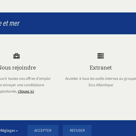
Nous rejoindre
Extranet
vrir toutes nos offres d'emploi
Accéder à tous les outils internes au groupe
s envoyer une candidature
Sica Atlantique
spontanée,
cliquez ici
POLITIQUE DE COOKIES
Réglages
ACCEPTER
REFUSER