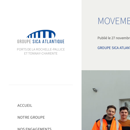
Passer
au
contenu
MOVEMB
Publié le 27 novembr
GROUPE SICA ATLAN
PORTS DE LA ROCHELLE-PALLICE
ET TONNAY-CHARENTE
ACCUEIL
NOTRE GROUPE
NOS ENGAGEMENTS