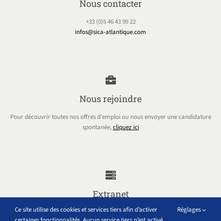
Nous contacter
+33 (0)5 46 43 99 22
infos@sica-atlantique.com
Nous rejoindre
Pour découvrir toutes nos offres d'emploi ou nous envoyer une candidature
spontanée,
cliquez ici
Extranet
Ce site utilise des cookies et services tiers afin d’activer
Réglages
Accéder à tous les outils internes au groupe Sica Atlantique
certaines fonctionnalités. Aucun service tiers n’est activé