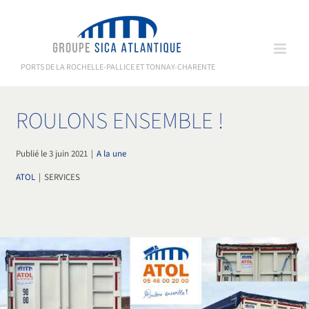
Passer
au
contenu
PORTS DE LA ROCHELLE-PALLICE ET TONNAY-CHARENTE
ROULONS ENSEMBLE !
Publié le 3 juin 2021
|
A la une
ATOL
|
SERVICES