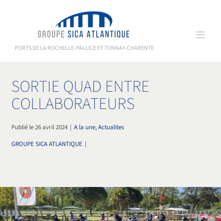
Passer
au
contenu
PORTS DE LA ROCHELLE-PALLICE ET TONNAY-CHARENTE
SORTIE QUAD ENTRE
COLLABORATEURS
Publié le 26 avril 2024
|
A la une, Actualites
GROUPE SICA ATLANTIQUE
|