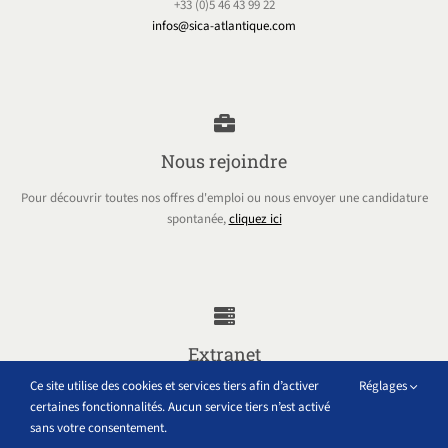
+33 (0)5 46 43 99 22
infos@sica-atlantique.com
Nous rejoindre
Pour découvrir toutes nos offres d'emploi ou nous envoyer une candidature
spontanée,
cliquez ici
Extranet
Ce site utilise des cookies et services tiers afin d’activer
Réglages
Accéder à tous les outils internes au groupe Sica Atlantique
certaines fonctionnalités. Aucun service tiers n’est activé
sans votre consentement.