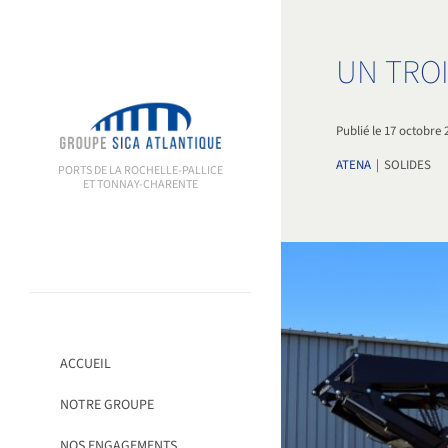
Passer
au
contenu
UN TROI
Publié le 17 octobre 
ATENA
|
SOLIDES
PORTS DE LA ROCHELLE-PALLICE
ET TONNAY-CHARENTE
ACCUEIL
NOTRE GROUPE
NOS ENGAGEMENTS