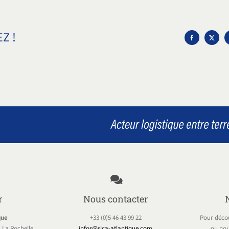
Z !
r
Nous contacter
que
+33 (0)5 46 43 99 22
Pour décou
 La Rochelle
infos@sica-atlantique.com
ou nou