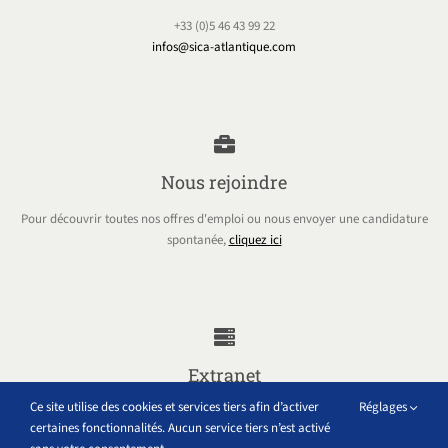
+33 (0)5 46 43 99 22
infos@sica-atlantique.com
Nous rejoindre
Pour découvrir toutes nos offres d'emploi ou nous envoyer une candidature
spontanée,
cliquez ici
Extranet
Ce site utilise des cookies et services tiers afin d’activer
Réglages
Accéder à tous les outils internes au groupe Sica Atlantique
certaines fonctionnalités. Aucun service tiers n’est activé