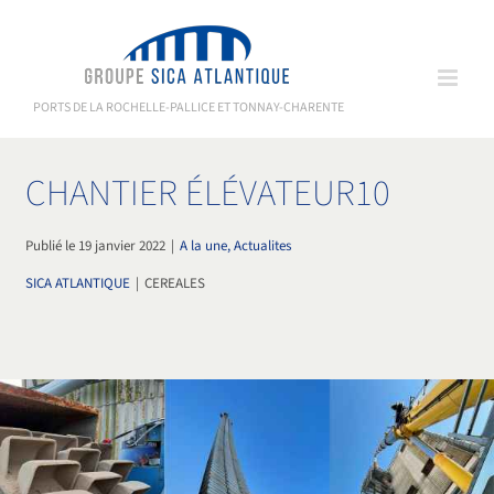
Passer
au
contenu
PORTS DE LA ROCHELLE-PALLICE ET TONNAY-CHARENTE
CHANTIER ÉLÉVATEUR10
Publié le 19 janvier 2022
|
A la une, Actualites
SICA ATLANTIQUE
|
CEREALES