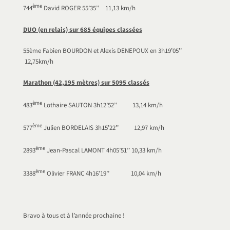
ème
744
David ROGER 55’35’’ 11,13 km/h
DUO (en relais) sur 685 équipes classées
55ème Fabien BOURDON et Alexis DENEPOUX en 3h19’05’’
12,75km/h
Marathon (42,195 mètres) sur 5095 classés
ème
483
Lothaire SAUTON 3h12’52’’ 13,14 km/h
ème
577
Julien BORDELAIS 3h15’22’’ 12,97 km/h
ème
2893
Jean-Pascal LAMONT 4h05’51’’ 10,33 km/h
ème
3388
Olivier FRANC 4h16’19’’ 10,04 km/h
Bravo à tous et à l’année prochaine !