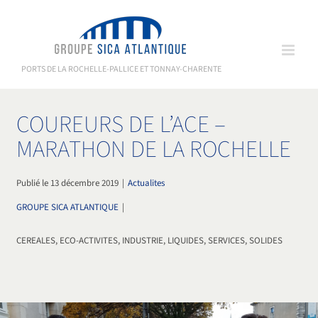
Passer
au
contenu
PORTS DE LA ROCHELLE-PALLICE ET TONNAY-CHARENTE
COUREURS DE L’ACE –
MARATHON DE LA ROCHELLE
Publié le 13 décembre 2019
|
Actualites
GROUPE SICA ATLANTIQUE
|
CEREALES, ECO-ACTIVITES, INDUSTRIE, LIQUIDES, SERVICES, SOLIDES