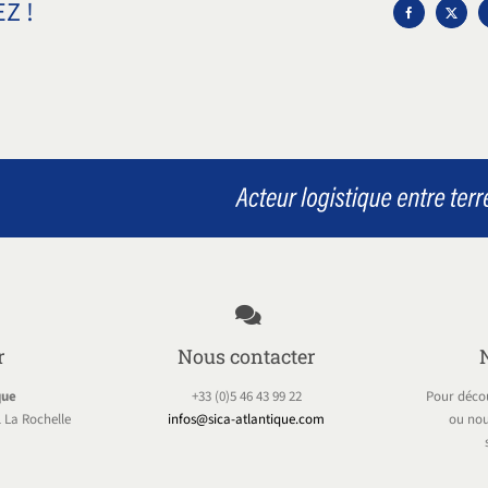
Z !
r
Nous contacter
que
+33 (0)5 46 43 99 22
Pour décou
 La Rochelle
infos@sica-atlantique.com
ou nou