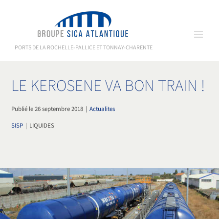
Passer
au
contenu
PORTS DE LA ROCHELLE-PALLICE ET TONNAY-CHARENTE
LE KEROSENE VA BON TRAIN !
Publié le 26 septembre 2018
|
Actualites
SISP
|
LIQUIDES