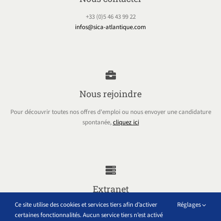
+33 (0)5 46 43 99 22
infos@sica-atlantique.com
Nous rejoindre
Pour découvrir toutes nos offres d'emploi ou nous envoyer une candidature
spontanée,
cliquez ici
Extranet
Ce site utilise des cookies et services tiers afin d’activer
Réglages
Accéder à tous les outils internes au groupe Sica Atlantique
certaines fonctionnalités. Aucun service tiers n’est activé