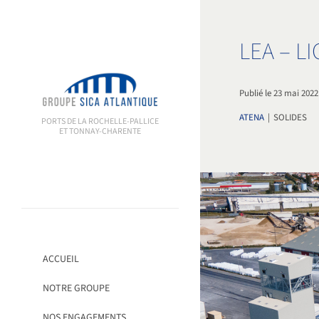
Passer
au
contenu
LEA – L
Publié le 23 mai 2022
ATENA
|
SOLIDES
PORTS DE LA ROCHELLE-PALLICE
ET TONNAY-CHARENTE
ACCUEIL
NOTRE GROUPE
NOS ENGAGEMENTS