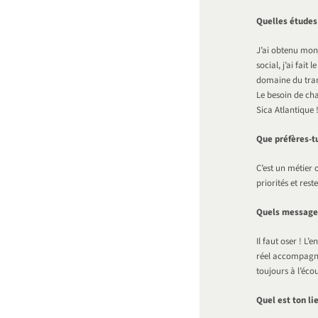
Quelles études 
J’ai obtenu mon
social, j’ai fait
domaine du transp
Le besoin de ch
Sica Atlantique 
Que préfères-t
C’est un métier 
priorités et res
Quels messages
Il faut oser ! L’
réel accompagne
toujours à l’écou
Quel est ton li