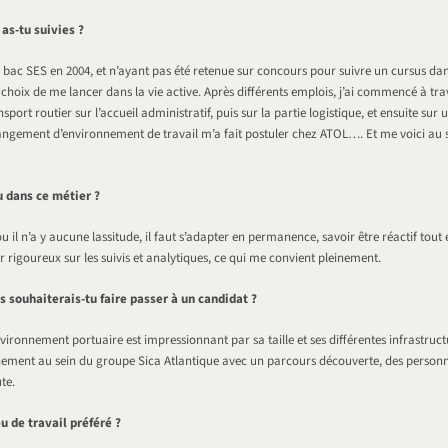
as-tu suivies ?
 bac SES en 2004, et n’ayant pas été retenue sur concours pour suivre un cursus da
 le choix de me lancer dans la vie active. Après différents emplois, j’ai commencé à tra
ort routier sur l’accueil administratif, puis sur la partie logistique, et ensuite sur u
angement d’environnement de travail m’a fait postuler chez ATOL…. Et me voici au 
!
u dans ce métier ?
ou il n’a y aucune lassitude, il faut s’adapter en permanence, savoir être réactif tout 
ter rigoureux sur les suivis et analytiques, ce qui me convient pleinement.
 souhaiterais-tu faire passer à un candidat ?
environnement portuaire est impressionnant par sa taille et ses différentes infrastructu
ment au sein du groupe Sica Atlantique avec un parcours découverte, des personne
te.
eu de travail préféré ?