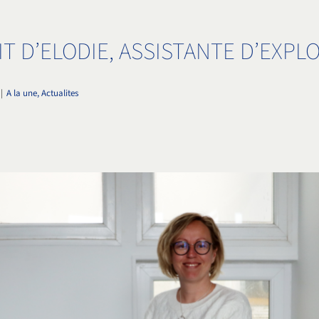
T D’ELODIE, ASSISTANTE D’EXPL
|
A la une, Actualites