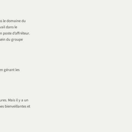
ns le domaine du
vail dans le
n poste d’affréteur.
sein du groupe
en gérant les
res. Mais il y a un
s bienveillantes et