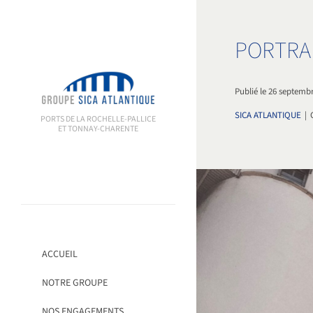
Passer
au
contenu
PORTRAI
Publié le 26 septemb
SICA ATLANTIQUE
|
PORTS DE LA ROCHELLE-PALLICE
ET TONNAY-CHARENTE
ACCUEIL
NOTRE GROUPE
NOS ENGAGEMENTS