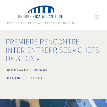
Passer
au
contenu
PORTS DE LA ROCHELLE-PALLICE ET TONNAY-CHARENTE
PREMIÈRE RENCONTRE
INTER-ENTREPRISES « CHEFS
DE SILOS »
Publié le 4 avril 2016
|
Actualites
SICA ATLANTIQUE
|
CEREALES