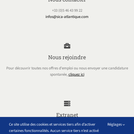
+33 (0)5 46 43 99 22
infos@sica-atlantique.com
Nous rejoindre
Pour découvrir toutes nos offres d'emploi ou nous envoyer une candidature
spontanée,
cliquez ici
Extranet
Ce site utilise des cookies et services tiers afin d’activer
Réglages
Accéder à tous les outils internes au groupe Sica Atlantique
certaines fonctionnalités. Aucun service tiers n’est activé