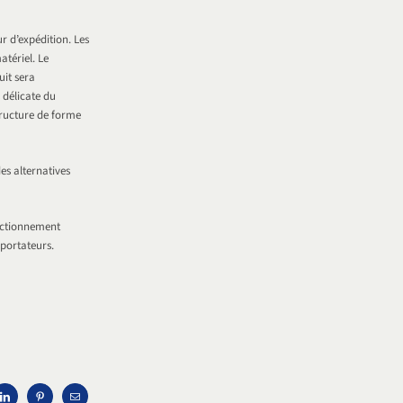
r d’expédition. Les
atériel. Le
uit sera
 délicate du
tructure de forme
es alternatives
onctionnement
xportateurs.