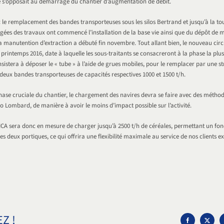
ne s’opposait au démarrage du chantier d’augmentation de débit.
 le remplacement des bandes transporteuses sous les silos Bertrand et jusqu’à la tou
gées des travaux ont commencé l’installation de la base vie ainsi que du dépôt de m
 manutention d’extraction a débuté fin novembre. Tout allant bien, le nouveau circ
printemps 2016, date à laquelle les sous-traitants se consacreront à la phase la plus
nsistera à déposer le « tube » à l’aide de grues mobiles, pour le remplacer par une s
deux bandes transporteuses de capacités respectives 1000 et 1500 t/h.
ase cruciale du chantier, le chargement des navires devra se faire avec des méthod
silo Lombard, de manière à avoir le moins d’impact possible sur l’activité.
SICA sera donc en mesure de charger jusqu’à 2500 t/h de céréales, permettant un f
es deux portiques, ce qui offrira une flexibilité maximale au service de nos clients e
Z !