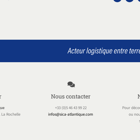
r
Nous contacter
que
+33 (0)5 46 43 99 22
Pour décou
 La Rochelle
infos@sica-atlantique.com
ou nou