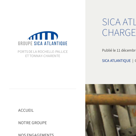
Passer
au
contenu
SICA AT
CHARG
Publié le 11 décembr
PORTS DE LA ROCHELLE-PALLICE
ET TONNAY-CHARENTE
SICA ATLANTIQUE
|
ACCUEIL
NOTRE GROUPE
NOS ENGAGEMENTS