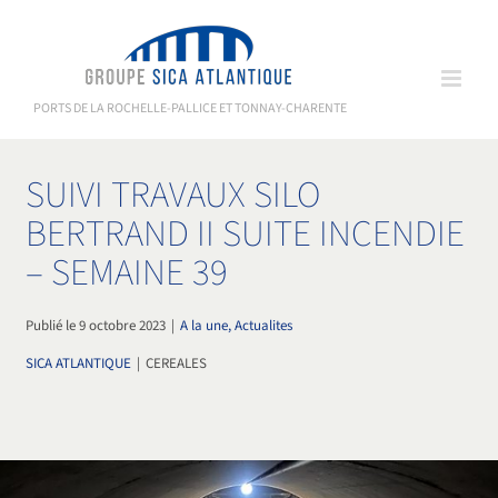
Passer
au
contenu
PORTS DE LA ROCHELLE-PALLICE ET TONNAY-CHARENTE
SUIVI TRAVAUX SILO
BERTRAND II SUITE INCENDIE
– SEMAINE 39
Publié le 9 octobre 2023
|
A la une, Actualites
SICA ATLANTIQUE
|
CEREALES