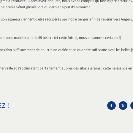
igme à résoudre ! Après avoir enquêté, nous avons compris qu’une légère erreur ava
une brebis s’était glissée lors du dernier ajout d’animaux !
t son agneau viennent d’être récupérés par notre berger afin de revenir vers Angers, 
ompose maintenant de 55 béliers (et cette fois-ci, nous en somme certains !)
isposition suffisamment de nourriture variée et en quantité suffisante avec les belles 
merveille et s’acclimatent parfaitement auprès des silos à grains : cette naissance en 
Z !