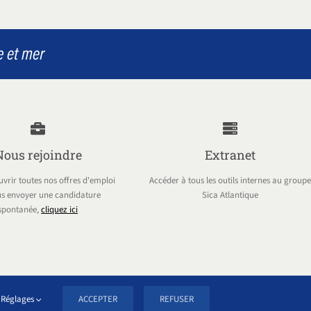
Nous rejoindre
Extranet
vrir toutes nos offres d'emploi
Accéder à tous les outils internes au groupe
s envoyer une candidature
Sica Atlantique
spontanée,
cliquez ici
POLITIQUE DE COOKIES
Réglages
ACCEPTER
REFUSER