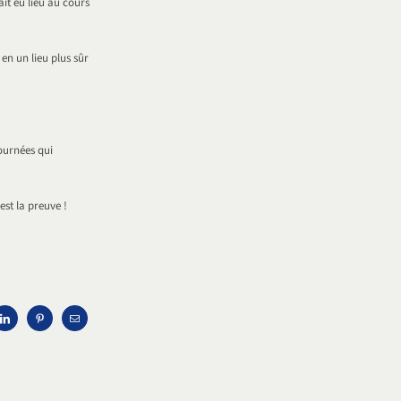
it eu lieu au cours
en un lieu plus sûr
journées qui
est la preuve !