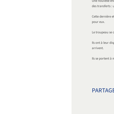
Une nouvelle én
des transferts : 
Cette dernière e
pour eux.
Le troupeau se c
Ils ont à leur d
arrivent.
Ils se portent à 
PARTAGE