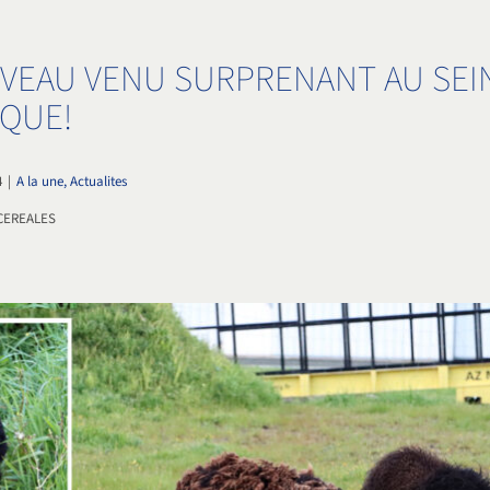
VEAU VENU SURPRENANT AU SEI
IQUE!
4
|
A la une, Actualites
CEREALES