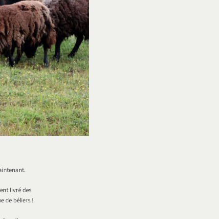
aintenant.
nt livré des
 de béliers !