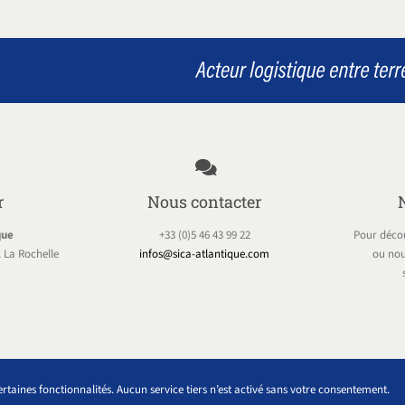
r
Nous contacter
que
+33 (0)5 46 43 99 22
Pour décou
 La Rochelle
infos@sica-atlantique.com
ou nou
MENTIONS LÉGALES
POLITIQUE DE CONFIDENTIALITÉ
r certaines fonctionnalités. Aucun service tiers n’est activé sans votre consentement.