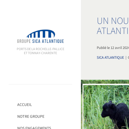
Passer
au
contenu
UN NOU
ATLANT
Publié le 12 avril 202
PORTS DE LA ROCHELLE-PALLICE
ET TONNAY-CHARENTE
SICA ATLANTIQUE
|
ACCUEIL
NOTRE GROUPE
NOS ENGAGEMENTS