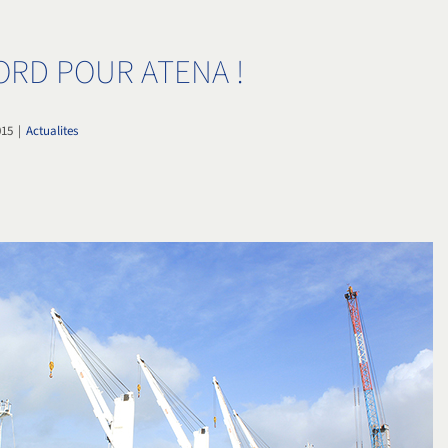
ORD POUR ATENA !
015
|
Actualites