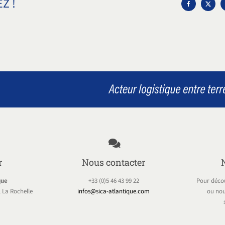
Z !
r
Nous contacter
que
+33 (0)5 46 43 99 22
Pour décou
 La Rochelle
infos@sica-atlantique.com
ou nou