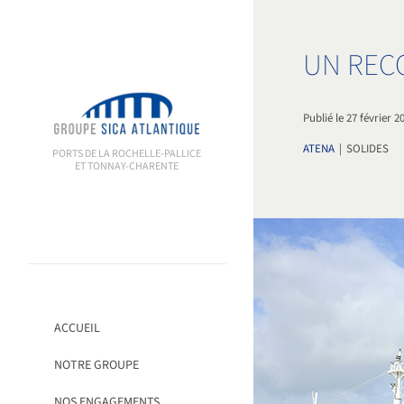
Passer
au
contenu
UN REC
Publié le 27 février 2
ATENA
|
SOLIDES
PORTS DE LA ROCHELLE-PALLICE
ET TONNAY-CHARENTE
ACCUEIL
NOTRE GROUPE
NOS ENGAGEMENTS