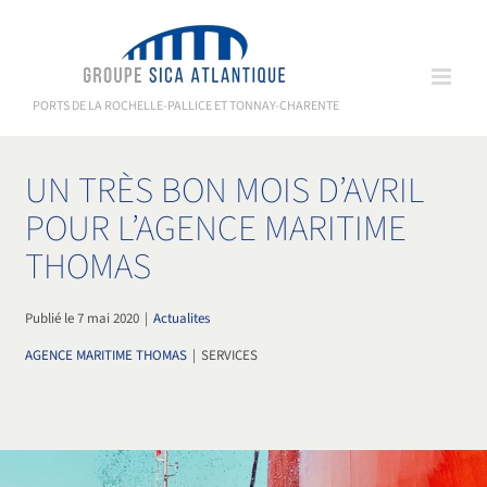
Passer
au
contenu
PORTS DE LA ROCHELLE-PALLICE ET TONNAY-CHARENTE
UN TRÈS BON MOIS D’AVRIL
POUR L’AGENCE MARITIME
THOMAS
Publié le 7 mai 2020
|
Actualites
AGENCE MARITIME THOMAS
|
SERVICES