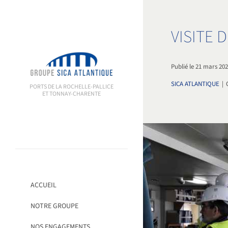
Passer
au
contenu
VISITE 
Publié le 21 mars 20
SICA ATLANTIQUE
|
PORTS DE LA ROCHELLE-PALLICE
ET TONNAY-CHARENTE
ACCUEIL
NOTRE GROUPE
NOS ENGAGEMENTS