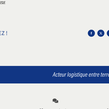
 PDF
Z !